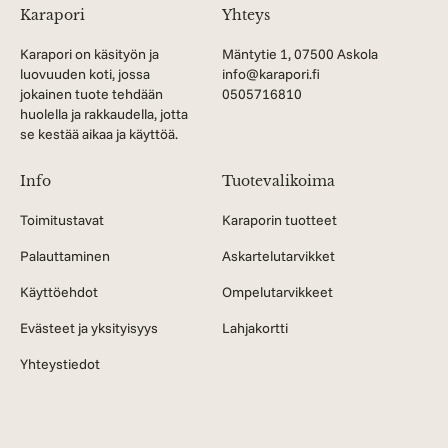
Karapori
Yhteys
Karapori on käsityön ja
Mäntytie 1, 07500 Askola
luovuuden koti, jossa
info@karapori.fi
jokainen tuote tehdään
0505716810
huolella ja rakkaudella, jotta
se kestää aikaa ja käyttöä.
Info
Tuotevalikoima
Toimitustavat
Karaporin tuotteet
Palauttaminen
Askartelutarvikket
Käyttöehdot
Ompelutarvikkeet
Evästeet ja yksityisyys
Lahjakortti
Yhteystiedot