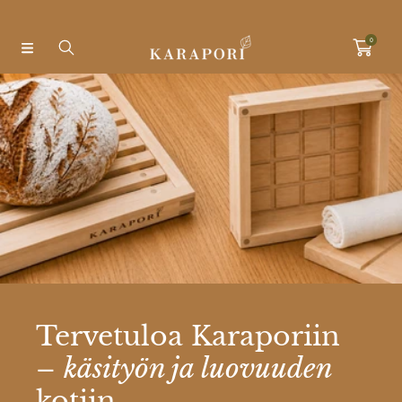
Ohita ja siirry sisältöön
0
Tervetuloa Karaporiin
–
käsityön ja luovuuden
kotiin.