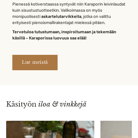
Pienessä kotiverstaassa syntyvät niin Karaporin leivinlaudat
kuin sisustustuotteetkin. Valikoimassa on myös
monipuolisesti
askartelutarvikkeita
, jotka on valittu
erityisesti pienoismallirakentajat mielessä pitäen.
Tervetuloa tutustumaan, inspiroitumaan ja tekemään
käsillä – Karaporissa luovuus saa elää!
Lue meistä
Käsityön
iloa & vinkkejä