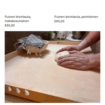
Puinen leivinlauta,
Puinen leivinlauta, perinteinen
matalareunainen
Normaalihinta
€65,00
Normaalihinta
€60,00