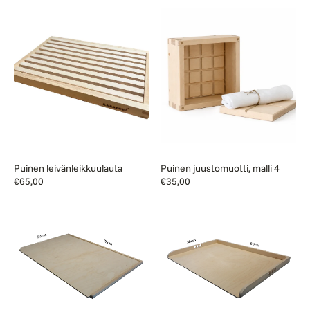
Puinen
Puinen
leivänleikkuulauta
juustomuotti,
malli
4
Puinen leivänleikkuulauta
Puinen juustomuotti, malli 4
Normaalihinta
€65,00
Normaalihinta
€35,00
Puinen
Puinen
leivinlauta,
leivinlauta,
matalareunainen
perinteinen