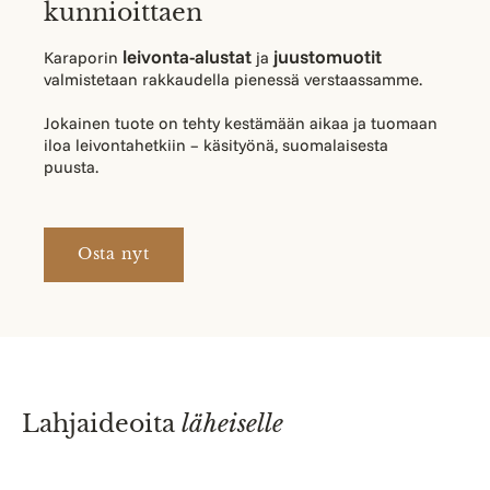
kunnioittaen
leivonta-alustat
juustomuotit
Karaporin
ja
valmistetaan rakkaudella pienessä verstaassamme.
Jokainen tuote on tehty kestämään aikaa ja tuomaan
iloa leivontahetkiin – käsityönä, suomalaisesta
puusta.
Osta nyt
Lahjaideoita
läheiselle