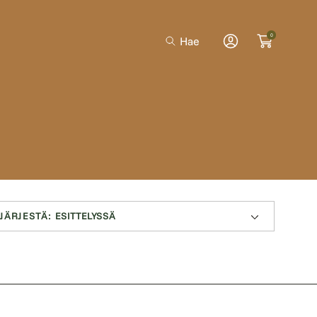
0
Hae
Kirjaudu
sisään
JÄRJESTÄ: