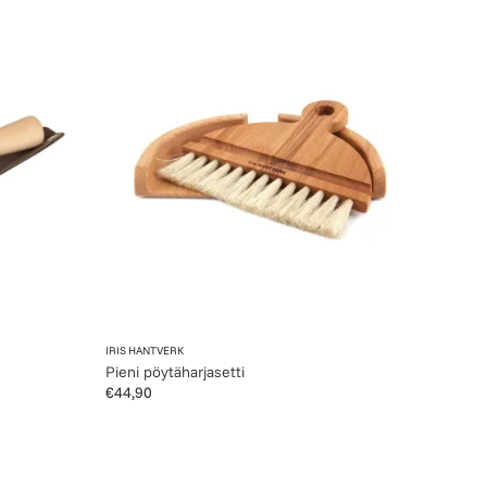
Pieni
pöytäharjasetti
Myyjä:
IRIS HANTVERK
Pieni pöytäharjasetti
Normaalihinta
€44,90