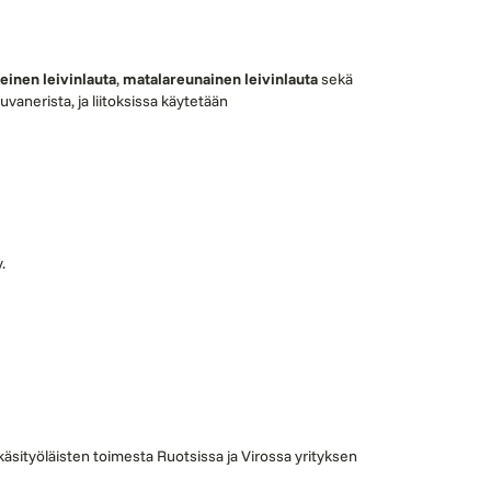
einen leivinlauta
,
matalareunainen leivinlauta
sekä
uvanerista, ja liitoksissa käytetään
.
äsityöläisten toimesta Ruotsissa ja Virossa yrityksen