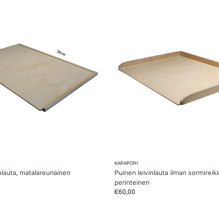
a
Puinen
:
leivinlauta
inen
ilman
sormireikiä,
perinteinen
Myyjä:
KARAPORI
nlauta, matalareunainen
Puinen leivinlauta ilman sormireiki
ta
perinteinen
Normaalihinta
€60,00