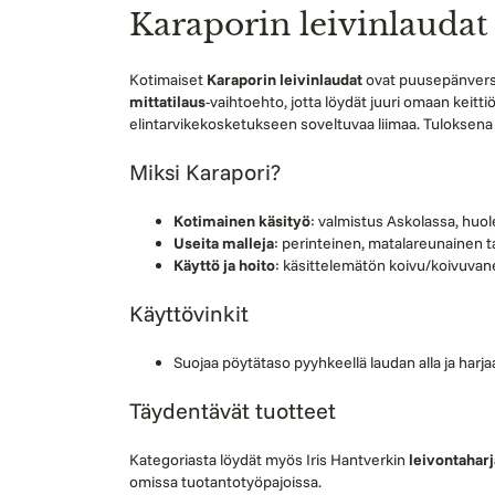
Karaporin leivinlaudat 
Kotimaiset
Karaporin leivinlaudat
ovat puusepänversta
mittatilaus
-vaihtoehto, jotta löydät juuri omaan keitti
elintarvikekosketukseen soveltuvaa liimaa. Tuloksena 
Miksi Karapori?
Kotimainen käsityö
: valmistus Askolassa, huole
Useita malleja
: perinteinen, matalareunainen t
Käyttö ja hoito
: käsittelemätön koivu/koivuvaner
Käyttövinkit
Suojaa pöytätaso pyyhkeellä laudan alla ja harja
Täydentävät tuotteet
Kategoriasta löydät myös Iris Hantverkin
leivontaharj
omissa tuotantotyöpajoissa.