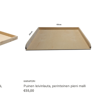
Puinen
leivinlauta,
perinteinen
pieni
malli
Myyjä:
KARAPORI
ä,
Puinen leivinlauta, perinteinen pieni malli
Normaalihinta
€55,00