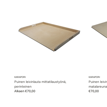
Puinen
Puinen
leivinlauta
leivinlauta
mittatilaustyönä,
mittatilaust
perinteinen
matalareuna
Myyjä:
Myyjä:
KARAPORI
KARAPORI
Puinen leivinlauta mittatilaustyönä,
Puinen leivi
perinteinen
matalareuna
Normaalihinta
Alkaen €70,00
Normaalihin
€70,00