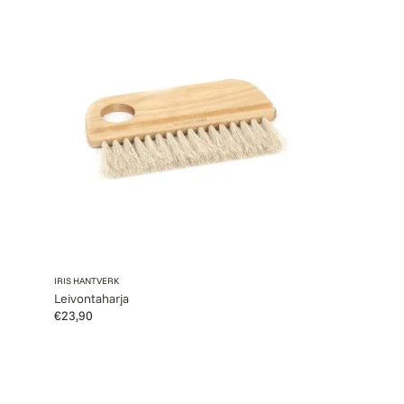
Leivontaharja
Myyjä:
IRIS HANTVERK
Leivontaharja
Normaalihinta
€23,90