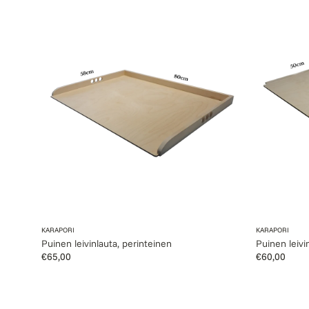
Puinen
Puinen
leivinlauta,
leivinlauta,
perinteinen
matalareuna
Myyjä:
Myyjä:
KARAPORI
KARAPORI
Puinen leivinlauta, perinteinen
Puinen leivi
Normaalihinta
€65,00
Normaalihin
€60,00