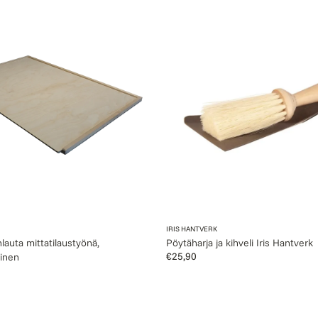
Pöytäharja
ja
yönä,
kihveli
inen
Iris
Hantverk
Myyjä:
IRIS HANTVERK
nlauta mittatilaustyönä,
Pöytäharja ja kihveli Iris Hantverk
Normaalihinta
€25,90
inen
ta