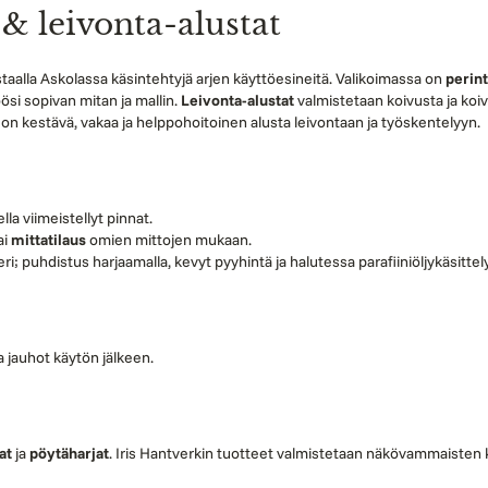
& leivonta-alustat
alla Askolassa käsintehtyjä arjen käyttöesineitä. Valikoimassa on
perint
öösi sopivan mitan ja mallin.
Leivonta-alustat
valmistetaan koivusta ja koiv
on kestävä, vakaa ja helppohoitoinen alusta leivontaan ja työskentelyyn.
lla viimeistellyt pinnat.
ai
mittatilaus
omien mittojen mukaan.
i; puhdistus harjaamalla, kevyt pyyhintä ja halutessa parafiiniöljykäsittely
a jauhot käytön jälkeen.
at
ja
pöytäharjat
.
Iris Hantverkin tuotteet valmistetaan näkövammaisten k