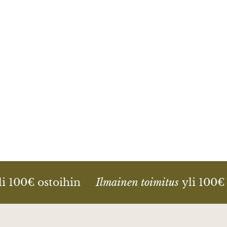
i 100€ ostoihin
Ilmainen toimitus
yli 100€ 