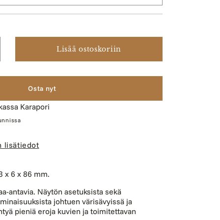
Lisää ostoskoriin
sää
otteen
urima
6
Osta nyt
,
ikassa
Karapori
koja
tunnissa
ärää
 lisätiedot
3 x 6 x 86 mm.
aa-antavia. Näytön asetuksista sekä
minaisuuksista johtuen värisävyissä ja
ntyä pieniä eroja kuvien ja toimitettavan