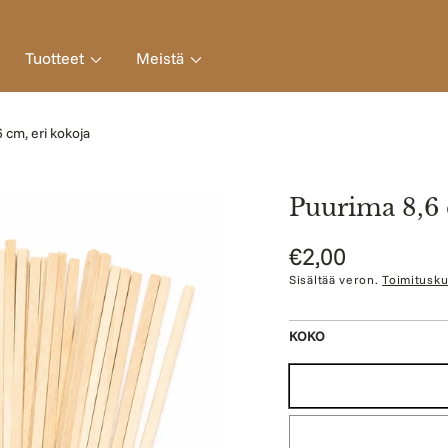
Tuotteet
Meistä
 cm, eri kokoja
Puurima 8,6 
Normaalihinta
€2,00
Sisältää veron.
Toimitusku
KOKO