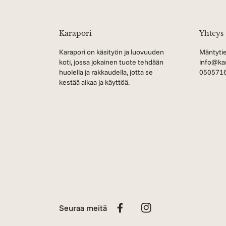
Karapori
Yhteys
Karapori on käsityön ja luovuuden
Mäntytie
koti, jossa jokainen tuote tehdään
info@kar
huolella ja rakkaudella, jotta se
050571
kestää aikaa ja käyttöä.
Seuraa meitä
Facebook
Instagram