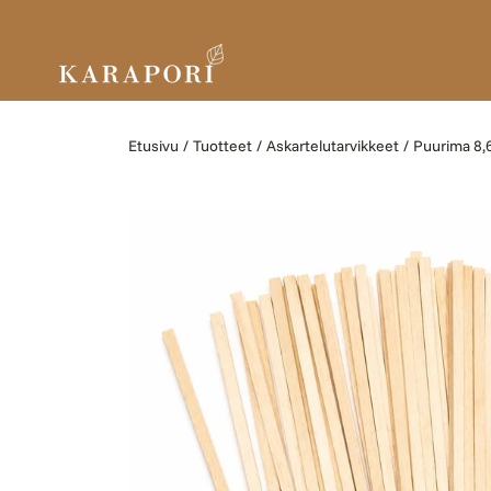
Ohita ja siirry sisältöön
Etusivu
Tuotteet
Askartelutarvikkeet
Puurima 8,6
Siirry tuotetietoihin