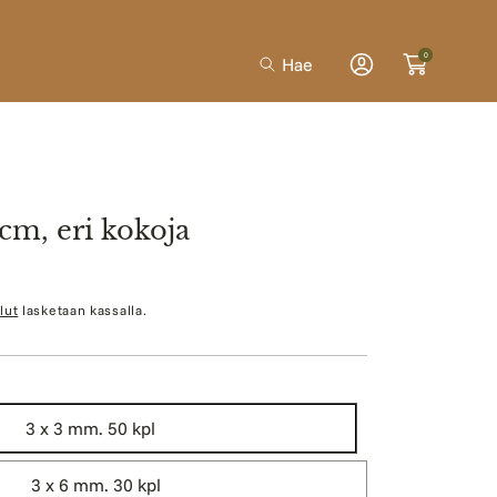
0
Hae
Kirjaudu
sisään
cm, eri kokoja
lut
lasketaan kassalla.
3 x 3 mm. 50 kpl
3 x 6 mm. 30 kpl