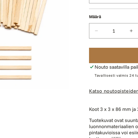
Määrä
Vähennä
Li
tuotteen
tu
Puurima
Pu
8,6
8,
cm,
cm
eri
eri
Nouto saatavilla pa
kokoja
ko
Tavallisesti valmis 24 
määrää
mä
Katso noutopisteiden
Koot 3 x 3 x 86 mm ja 
Tuotekuvat ovat suunt
luonnonmateriaalien o
pintakuvioissa voi esii