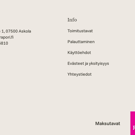
Info
Toimitustavat
 1, 07500 Askola
apori.fi
Palauttaminen
6810
Käyttöehdot
Evästeet ja yksityisyys
Yhteystiedot
Maksutavat