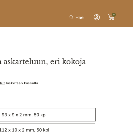
0
Hae
Kirjaudu
sisään
a askarteluun, eri kokoja
lut
lasketaan kassalla.
93 x 9 x 2 mm, 50 kpl
112 x 10 x 2 mm, 50 kpl