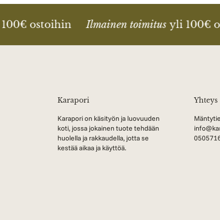
 100€ ostoihin
Ilmainen toimitus
yli 100€ o
Karapori
Yhteys
Karapori on käsityön ja luovuuden
Mäntytie
koti, jossa jokainen tuote tehdään
info@kar
huolella ja rakkaudella, jotta se
050571
kestää aikaa ja käyttöä.