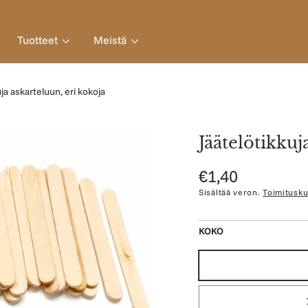
Tuotteet
Meistä
ja askarteluun, eri kokoja
Jäätelötikkuj
Normaalihinta
€1,40
Sisältää veron.
Toimitusku
KOKO