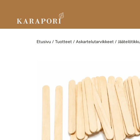
Ohita ja siirry sisältöön
Etusivu
Tuotteet
Askartelutarvikkeet
Jäätelötikku
Siirry tuotetietoihin