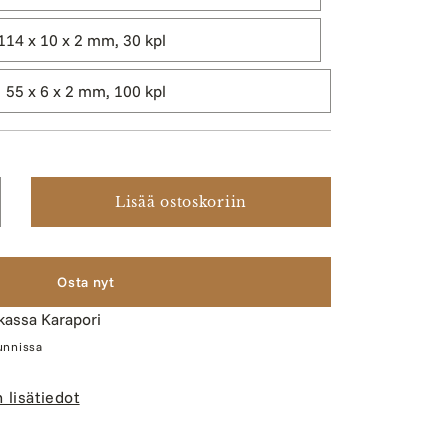
114 x 10 x 2 mm, 30 kpl
55 x 6 x 2 mm, 100 kpl
Lisää ostoskoriin
sää
otteen
telötikkuja
karteluun,
Osta nyt
koja
ikassa
Karapori
ärää
tunnissa
 lisätiedot