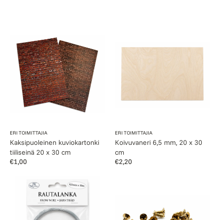
:
Kaksipuoleinen
Koivuvaneri
kuviokartonki
6,5
tiiliseinä
mm,
20
20
x
x
30
30
cm
cm
Myyjä:
Myyjä:
ERI TOIMITTAJIA
ERI TOIMITTAJIA
Kaksipuoleinen kuviokartonki
Koivuvaneri 6,5 mm, 20 x 30
tiiliseinä 20 x 30 cm
cm
Normaalihinta
€1,00
Normaalihinta
€2,20
Rautalanka
Ruuvi
0,5
20
mm
kpl,
eri
kokoja