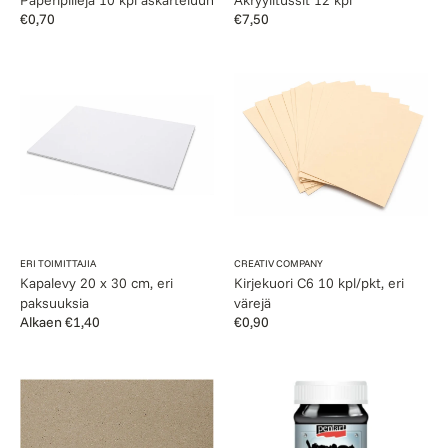
Normaalihinta
€0,70
Normaalihinta
€7,50
Kapalevy
Kirjekuori
20
C6
x
10
30
kpl/pkt,
cm,
eri
eri
värejä
paksuuksia
Myyjä:
Myyjä:
ERI TOIMITTAJIA
CREATIV COMPANY
Kapalevy 20 x 30 cm, eri
Kirjekuori C6 10 kpl/pkt, eri
paksuuksia
värejä
Normaalihinta
Alkaen €1,40
Normaalihinta
€0,90
Ekopaperi
Liitutaulumaali
A4
lasille