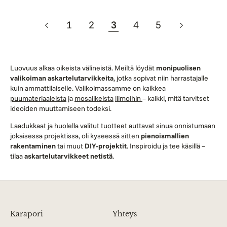
1
2
3
4
5
Luovuus alkaa oikeista välineistä. Meiltä löydät
monipuolisen
valikoiman askartelutarvikkeita
, jotka sopivat niin harrastajalle
kuin ammattilaiselle. Valikoimassamme on kaikkea
puumateriaaleista
ja
mosaiikeista
liimoihin
– kaikki, mitä tarvitset
ideoiden muuttamiseen todeksi.
Laadukkaat ja huolella valitut tuotteet auttavat sinua onnistumaan
jokaisessa projektissa, oli kyseessä sitten
pienoismallien
rakentaminen
tai muut
DIY-projektit
. Inspiroidu ja tee käsillä –
tilaa
askartelutarvikkeet netistä
.
Karapori
Yhteys