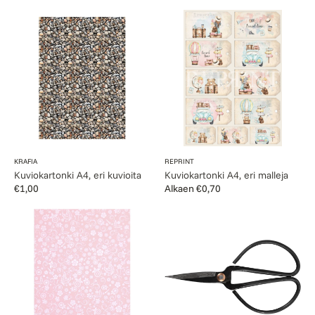
Kuviokartonki
Kuviokartonki
A4,
A4,
eri
eri
kuvioita
malleja
Myyjä:
Myyjä:
KRAFIA
REPRINT
Kuviokartonki A4, eri kuvioita
Kuviokartonki A4, eri malleja
Normaalihinta
€1,00
Normaalihinta
Alkaen €0,70
Kuviopaperi
Vanhanaikaiset
A4,
sakset
eri
paperin
värejä
leikkaamiseen