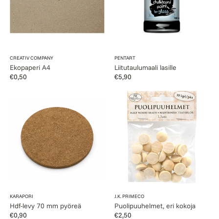
Myyjä:
Myyjä:
CREATIV COMPANY
PENTART
Ekopaperi A4
Liitutaulumaali lasille
Normaalihinta
€0,50
Normaalihinta
€5,90
Hdf-
Puolipuuhelmet,
levy
eri
70
kokoja
mm
pyöreä
Myyjä:
Myyjä:
KARAPORI
J.K. PRIMECO
Hdf-levy 70 mm pyöreä
Puolipuuhelmet, eri kokoja
Normaalihinta
€0,90
Normaalihinta
€2,50