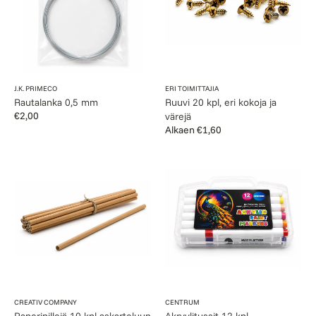
ja
värejä
Myyjä:
Myyjä:
J.K. PRIMECO
ERI TOIMITTAJIA
Rautalanka 0,5 mm
Ruuvi 20 kpl, eri kokoja ja
Normaalihinta
€2,00
värejä
Normaalihinta
Alkaen €1,60
Paperipillejä
Akryylitussit
10
12
kpl
kpl
askarteluun
Myyjä:
Myyjä:
CREATIV COMPANY
CENTRUM
Paperipillejä 10 kpl askarteluun
Akryylitussit 12 kpl