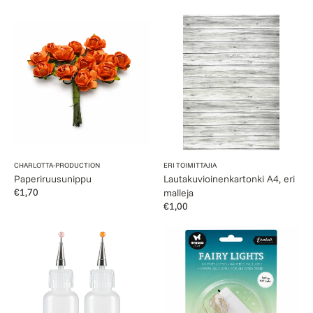
Paperiruusunippu
Lautakuvioinenkartonki
A4,
eri
malleja
Myyjä:
Myyjä:
CHARLOTTA-PRODUCTION
ERI TOIMITTAJIA
Paperiruusunippu
Lautakuvioinenkartonki A4, eri
Normaalihinta
€1,70
malleja
Normaalihinta
€1,00
Täyttöpullo
Led-
14
valoketju
ml,
2
kpl