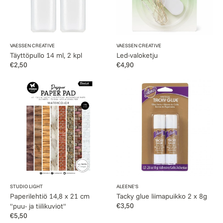
Myyjä:
Myyjä:
VAESSEN CREATIVE
VAESSEN CREATIVE
Täyttöpullo 14 ml, 2 kpl
Led-valoketju
Normaalihinta
€2,50
Normaalihinta
€4,90
Paperilehtiö
Tacky
14,8
glue
x
liimapuikko
21
2
cm
x
"puu-
8g
ja
tiilikuviot"
Myyjä:
Myyjä:
STUDIO LIGHT
ALEENE'S
Paperilehtiö 14,8 x 21 cm
Tacky glue liimapuikko 2 x 8g
Normaalihinta
€3,50
"puu- ja tiilikuviot"
Normaalihinta
€5,50