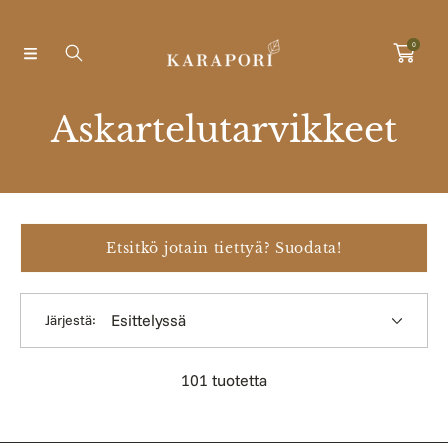
Ohita ja siirry sisältöön
0
K
Askartelutarvikkeet
o
k
o
Etsitkö jotain tiettyä? Suodata!
e
Järjestä:
l
m
101 tuotetta
a