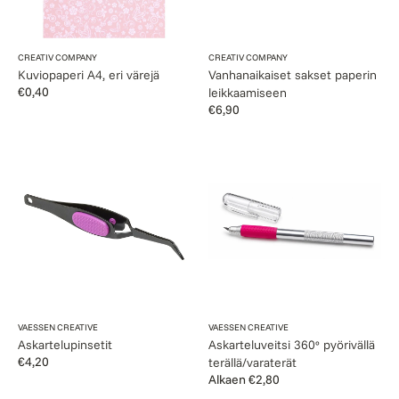
Myyjä:
Myyjä:
CREATIV COMPANY
CREATIV COMPANY
Kuviopaperi A4, eri värejä
Vanhanaikaiset sakset paperin
Normaalihinta
€0,40
leikkaamiseen
Normaalihinta
€6,90
Askartelupinsetit
Askarteluveitsi
360º
pyörivällä
terällä/varaterät
Myyjä:
Myyjä:
VAESSEN CREATIVE
VAESSEN CREATIVE
Askartelupinsetit
Askarteluveitsi 360º pyörivällä
Normaalihinta
€4,20
terällä/varaterät
Normaalihinta
Alkaen €2,80