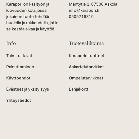
Karapori on käsityön ja
Mäntytie 1, 07500 Askola
luovuuden koti, jossa
info@karapori.fi
jokainen tuote tehdään
0505716810
huolella ja rakkaudella, jotta
se kestää aikaa ja käyttöä.
Info
Tuotevalikoima
Toimitustavat
Karaporin tuotteet
Palauttaminen
Askartelutarvikket
Käyttöehdot
Ompelutarvikkeet
Evästeet ja yksityisyys
Lahjakortti
Yhteystiedot